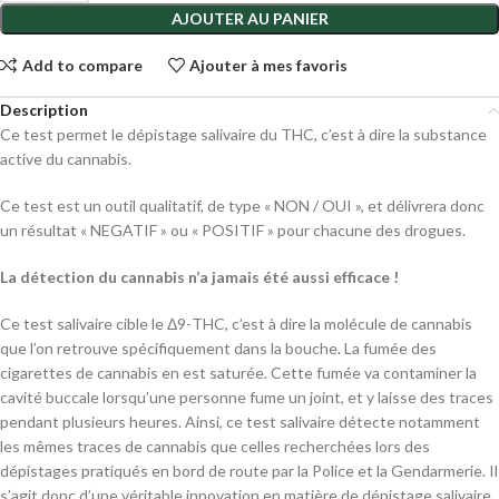
AJOUTER AU PANIER
Add to compare
Ajouter à mes favoris
Description
Ce test permet le dépistage salivaire du THC, c’est à dire la substance
active du cannabis.
Ce test est un outil qualitatif, de type « NON / OUI », et délivrera donc
un résultat « NEGATIF » ou « POSITIF » pour chacune des drogues.
La détection du cannabis n’a jamais été aussi efficace !
Ce test salivaire cible le Δ9-THC, c’est à dire la molécule de cannabis
que l’on retrouve spécifiquement dans la bouche. La fumée des
cigarettes de cannabis en est saturée. Cette fumée va contaminer la
cavité buccale lorsqu’une personne fume un joint, et y laisse des traces
pendant plusieurs heures. Ainsi, ce test salivaire détecte notamment
les mêmes traces de cannabis que celles recherchées lors des
dépistages pratiqués en bord de route par la Police et la Gendarmerie. Il
s’agit donc d’une véritable innovation en matière de dépistage salivaire,