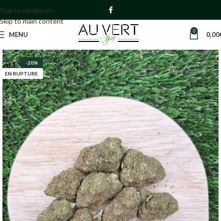
Skip to navigation
Skip to main content
0
MENU
0,00
-20%
EN RUPTURE