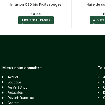
Infusion CBD bio Fruits rouges
Huile de s
10,50
€
1
AJOUTER AU PANIER
AJOUTER
Mieux nous connaître
Tou
Accueil
A
Boutique
C
Au Vert Shop
Actualités
D
Devenir franchisé
G
Contact