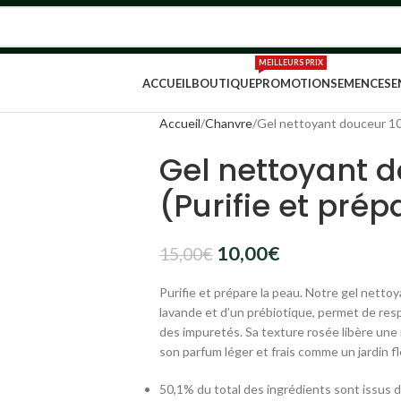
MEILLEURS PRIX
ACCUEIL
BOUTIQUE
PROMOTION
SEMENCES
E
Accueil
Chanvre
Gel nettoyant douceur 100
Gel nettoyant 
(Purifie et prép
10,00
€
15,00
€
Purifie et prépare la peau. Notre gel netto
lavande et d’un prébiotique, permet de resp
des impuretés. Sa texture rosée libère un
son parfum léger et frais comme un jardin fle
50,1% du total des ingrédients sont issus de