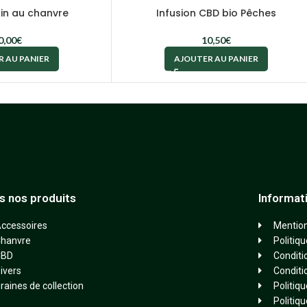
oin au chanvre
Infusion CBD bio Pêches
0,00
€
10,50
€
 AU PANIER
AJOUTER AU PANIER
s nos produits
Informat
ccessoires
Mention
hanvre
Politiq
CBD
Conditi
ivers
Conditi
raines de collection
Politiqu
Politiqu