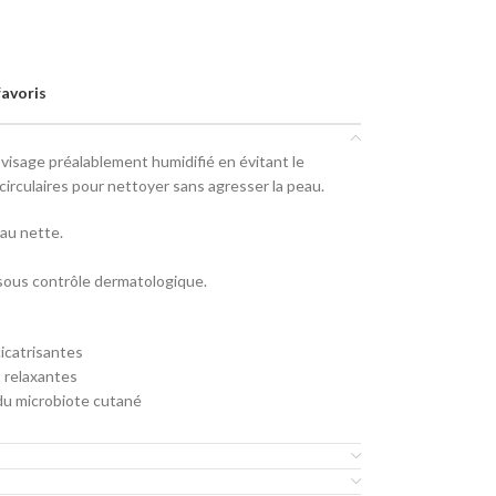
favoris
u visage préalablement humidifié en évitant le
irculaires pour nettoyer sans agresser la peau.
eau nette.
sous contrôle dermatologique.
icatrisantes
 relaxantes
du microbiote cutané