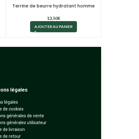
Terrine de beurre hydratant homme
Huile d
13,50
€
AJOUTER AU PANIER
AJOU
ions légales
s légales
ue de cookies
ons générales de vente
ons générales utilisateur
e de livraison
e de retour