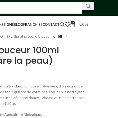
0
0,00
€
NSEIGNE
BLOG
FRANCHISE
CONTACT
ml (Purifie et prépare la peau)
douceur 100ml
are la peau)
yant ultra-doux composé d’aloe vera, d’un extrait de
ecter l’équilibre de votre peau tout en la nettoyant
e mousse aérienne douce. Laissez-vous emporter par
uri d’été.
 l’Agriculture Biologique.