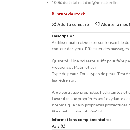
100% du total est d’origine naturelle.
Rupture de stock
Add to compare
Ajouter à mes 
Description
A utiliser matin et/ou soir sur l’ensemble d
contour des yeux. Effectuer des massages c
Quantité : Une noisette suffit pour faire p
Fréquence : Matin et soir
Type de peau : Tous types de peau. Testé 
Ingrédients :
Aloe vera :
aux propriétés hydratantes et c
Lavande :
aux propriétés anti-oxydantes et
Prébiotique :
aux propriétés protectrices 
Gardenia :
colorant végétal
Informations complémentaires
Avis (0)